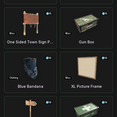
15
15
Misc
Misc
One Sided Town Sign Post
Gun Box
16
16
Clothing
Misc
Blue Bandana
XL Picture Frame
16
16