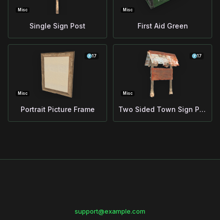
Misc
Misc
Single Sign Post
First Aid Green
17
17
Misc
Misc
Portrait Picture Frame
Two Sided Town Sign Post
support@example.com