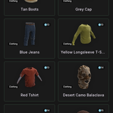
Clothing
Clothing
Tan Boots
Grey Cap
13
13
Clothing
Clothing
Blue Jeans
Yellow Longsleeve T-Shirt
13
14
Clothing
Clothing
Red Tshirt
Desert Camo Balaclava
14
15